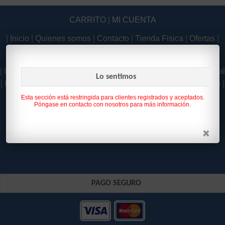
CARRITO
|
MI CUENTA
|
Inicio
|
Quienes somos
|
Contacto
|
Tienda Fisica
|
Ofertas
|
Novedades
|
|
Inicio
|
Quienes somos
|
Contacto
|
Tienda Fisica
|
Aviso Legal
Lo sentimos
|
Política de Privacidad
|
Como Comprar
|
Condiciones de uso
|
Política de Cookies
|
Esta sección está restringida para clientes registrados y aceptados.
Póngase en contacto con nosotros para más información.
PAGO SEGURO