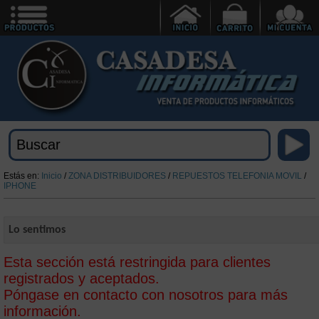
Estás en:
Inicio
/
ZONA DISTRIBUIDORES
/
REPUESTOS TELEFONIA MOVIL
/
IPHONE
Lo sentimos
Esta sección está restringida para clientes
registrados y aceptados.
Póngase en contacto con nosotros para más
información.