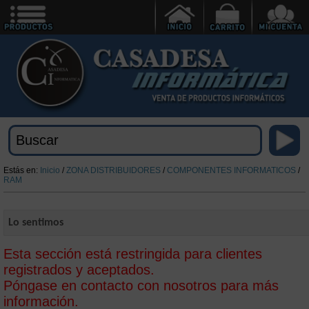
Estás en:
Inicio
/
ZONA DISTRIBUIDORES
/
COMPONENTES INFORMATICOS
/
RAM
Lo sentimos
Esta sección está restringida para clientes
registrados y aceptados.
Póngase en contacto con nosotros para más
información.