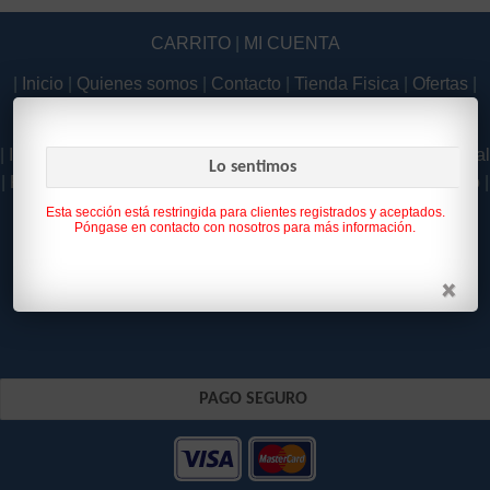
CARRITO
|
MI CUENTA
|
Inicio
|
Quienes somos
|
Contacto
|
Tienda Fisica
|
Ofertas
|
Novedades
|
|
Inicio
|
Quienes somos
|
Contacto
|
Tienda Fisica
|
Aviso Legal
Lo sentimos
|
Política de Privacidad
|
Como Comprar
|
Condiciones de uso
|
Política de Cookies
|
Esta sección está restringida para clientes registrados y aceptados.
Póngase en contacto con nosotros para más información.
PAGO SEGURO