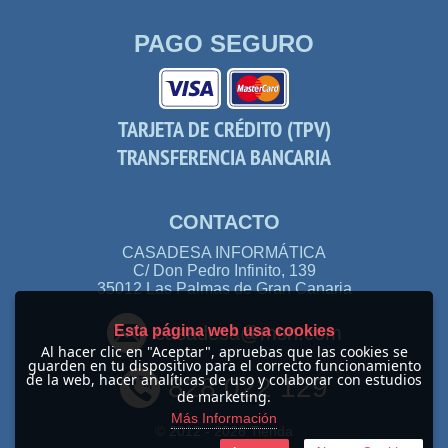
PAGO SEGURO
TARJETA DE CRÉDITO (TPV)
TRANSFERENCIA BANCARIA
CONTACTO
CASADESA INFORMÁTICA
C/ Don Pedro Infinito, 139
35012 Las Palmas de Gran Canaria
Esta página web usa cookies
casadesa@msn.com
Al hacer clic en "Aceptar", apruebas que las cookies se
guarden en tu dispositivo para el correcto funcionamiento
de la web, hacer analíticas de uso y colaborar con estudios
828 022 129
de marketing.
Más Información
© 2012 -
2026 Tienda