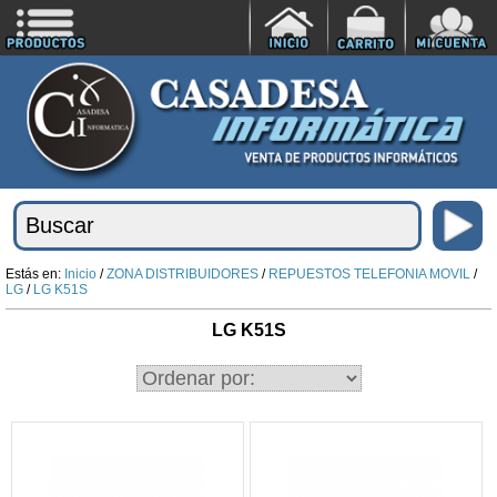
Estás en:
Inicio
/
ZONA DISTRIBUIDORES
/
REPUESTOS TELEFONIA MOVIL
/
LG
/
LG K51S
LG K51S