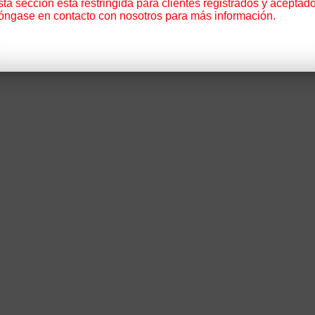
ta sección está restringida para clientes registrados y aceptado
óngase en contacto con nosotros para más información.