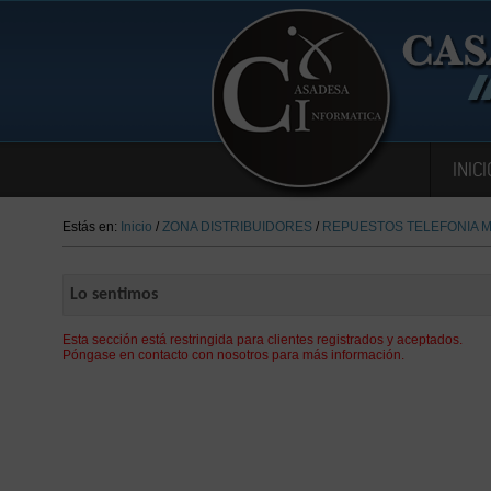
INICI
Estás en:
Inicio
/
ZONA DISTRIBUIDORES
/
REPUESTOS TELEFONIA M
Lo sentimos
Esta sección está restringida para clientes registrados y aceptados.
Póngase en contacto con nosotros para más información.