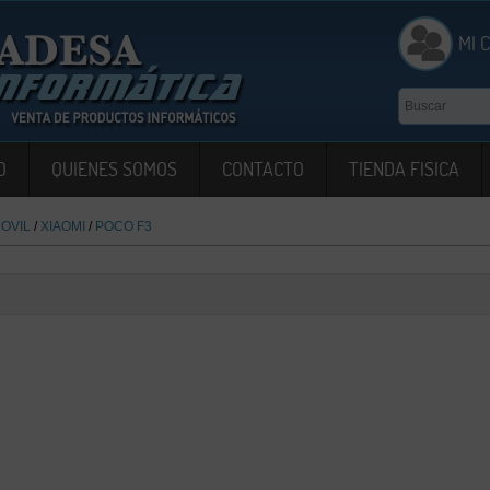
MI 
O
QUIENES SOMOS
CONTACTO
TIENDA FISICA
OVIL
/
XIAOMI
/
POCO F3