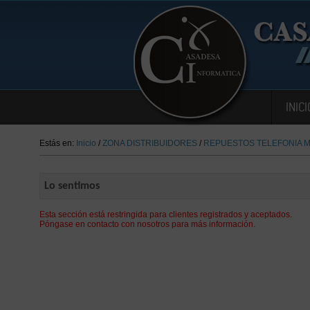
INICI
Estás en:
Inicio
/
ZONA DISTRIBUIDORES
/
REPUESTOS TELEFONIA M
Lo sentimos
Esta sección está restringida para clientes registrados y aceptados.
Póngase en contacto con nosotros para más información.