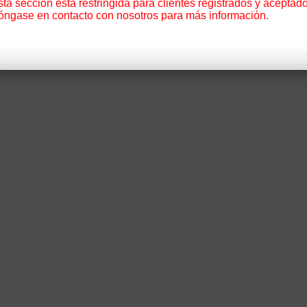
ta sección está restringida para clientes registrados y aceptado
óngase en contacto con nosotros para más información.