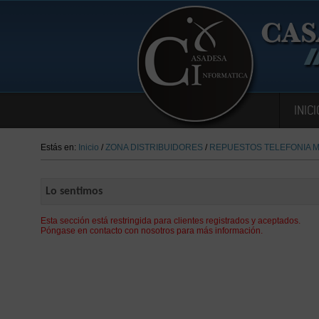
INICI
Estás en:
Inicio
/
ZONA DISTRIBUIDORES
/
REPUESTOS TELEFONIA M
Lo sentimos
Esta sección está restringida para clientes registrados y aceptados.
Póngase en contacto con nosotros para más información.