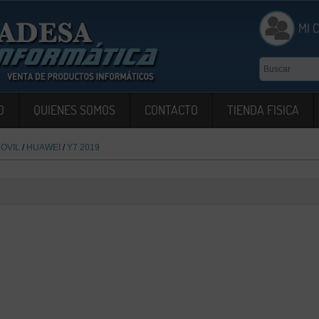
MI 
O
QUIENES SOMOS
CONTACTO
TIENDA FISICA
OVIL
/
HUAWEI
/
Y7 2019