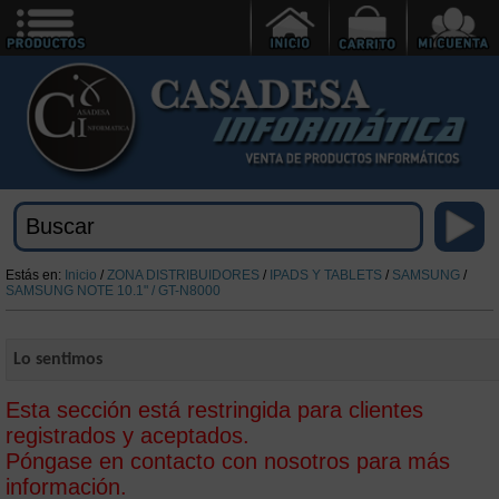
Estás en:
Inicio
/
ZONA DISTRIBUIDORES
/
IPADS Y TABLETS
/
SAMSUNG
/
SAMSUNG NOTE 10.1" / GT-N8000
Lo sentimos
Esta sección está restringida para clientes
registrados y aceptados.
Póngase en contacto con nosotros para más
información.