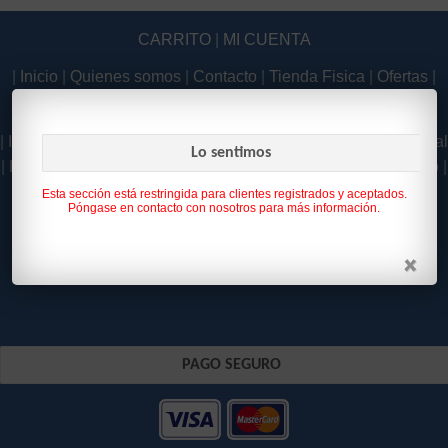
CARRITO
|
MI CUENTA
|
Inicio
|
Quienes somos
|
Contacto
|
Tienda Fisica
|
Ofertas
|
Novedades
|
|
Inicio
|
Quienes somos
|
Contacto
|
Tienda Fisica
|
Aviso Legal
Lo sentimos
|
Política de Privacidad
|
Como Comprar
|
Condiciones de uso
|
Política de Cookies
|
Esta sección está restringida para clientes registrados y aceptados.
Póngase en contacto con nosotros para más información.
PAGO SEGURO