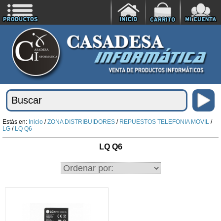
Estás en:
Inicio
/
ZONA DISTRIBUIDORES
/
REPUESTOS TELEFONIA MOVIL
/
LG
/
LQ Q6
LQ Q6