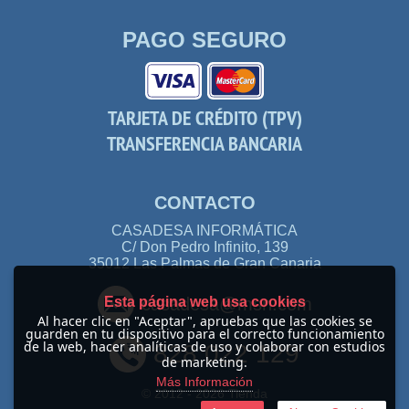
PAGO SEGURO
TARJETA DE CRÉDITO (TPV)
TRANSFERENCIA BANCARIA
CONTACTO
CASADESA INFORMÁTICA
C/ Don Pedro Infinito, 139
35012 Las Palmas de Gran Canaria
Esta página web usa cookies
casadesa@msn.com
Al hacer clic en "Aceptar", apruebas que las cookies se
guarden en tu dispositivo para el correcto funcionamiento
de la web, hacer analíticas de uso y colaborar con estudios
828 022 129
de marketing.
Más Información
© 2012 -
2026 Tienda